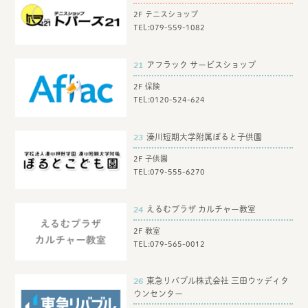
2F テニスショップ
TEL:
079-559-1082
21
アフラック サービスショップ
2F 保険
TEL:
0120-524-624
23
湊川短期大学附属ぽると子供園
2F 子供園
TEL:
079-555-6270
24
えるむプラザ カルチャー教室
2F 教室
TEL:
079-565-0012
26
東急リバブル株式会社 三田ウッディタ
ウンセンター