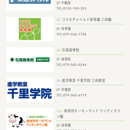
2F 不動産
TEL:
0120-109-353
27
コスモチャイルド保育園 三田園
2F 保育園
TEL:
079-556-7756
28
石森接骨院
2F 接骨院
TEL:
079-565-0244
29
進学教室 千里学院 三田教室
2F 学童塾
TEL:
079-565-6719
222
保育所モーモーランド ウッディタウ
ン園
2F 保育園