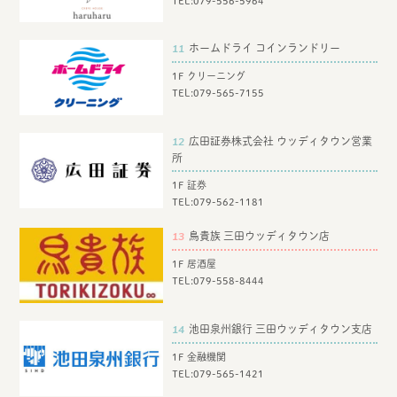
TEL:
079-556-5964
11
ホームドライ コインランドリー
1F クリーニング
TEL:
079-565-7155
12
広田証券株式会社 ウッディタウン営業
所
1F 証券
TEL:
079-562-1181
13
鳥貴族 三田ウッディタウン店
1F 居酒屋
TEL:
079-558-8444
14
池田泉州銀行 三田ウッディタウン支店
1F 金融機関
TEL:
079-565-1421