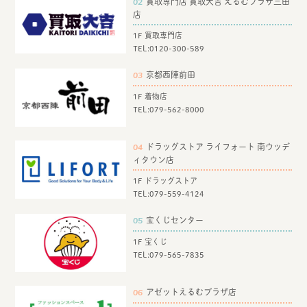
02
買取専門店 買取大吉 えるむプラザ三田
店
1F 買取専門店
TEL:
0120-300-589
03
京都西陣前田
1F 着物店
TEL:
079-562-8000
04
ドラッグストア ライフォート 南ウッデ
ィタウン店
1F ドラッグストア
TEL:
079-559-4124
05
宝くじセンター
1F 宝くじ
TEL:
079-565-7835
06
アゼットえるむプラザ店