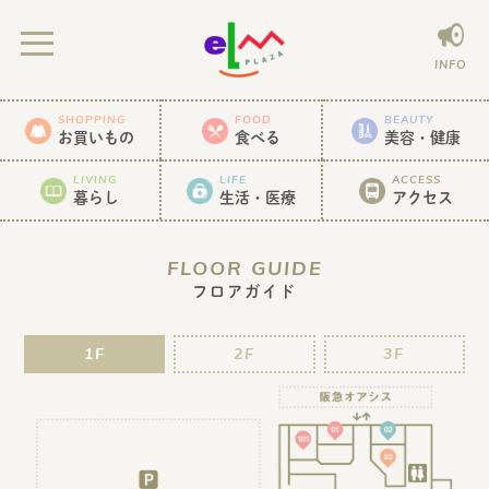
INFO
SHOPPING
FOOD
BEAUTY
お買いもの
食べる
美容・健康
LIVING
LIFE
ACCESS
暮らし
生活・医療
アクセス
FLOOR GUIDE
フロアガイド
1F
2F
3F