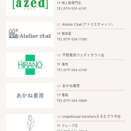
1F 婦人服専門店
TEL:
079-555-6181
07
Atelier Chat(アトリエチャット)
1F 雑貨屋
TEL:
079-558-7280
08
平野薬局ウッディタウン店
1F 薬局
TEL:
079-565-6760
09
あかね書房
1F 書籍
TEL:
079-565-0888
10
crepehouse haruharuえるむプラザ店
1F クレープ店