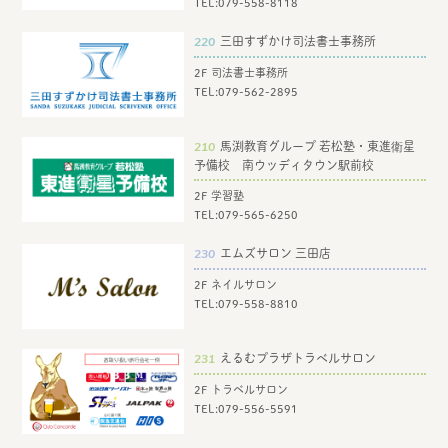
TEL:
079-558-8118
220
三田すずかけ司法書士事務所
2F 司法書士事務所
TEL:
079-562-2895
210
馬渕教育グループ 若松塾・東進衛星
予備校 南ウッディタウン駅前校
2F 学習塾
TEL:
079-565-6250
230
エムズサロン 三田店
2F ネイルサロン
TEL:079-558-8810
231
えるむプラザトラベルサロン
2F トラベルサロン
TEL:
079-556-5591