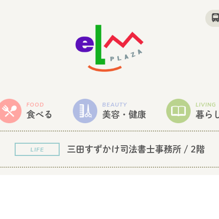
FOOD
BEAUTY
LIVING
食べる
美容・健康
暮ら
三田すずかけ司法書士事務所
/ 2階
LIFE