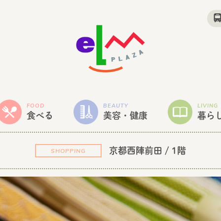
FOOD
BEAUTY
LIVING
食べる
美容・健康
暮ら
京都西陣前田
/ 1階
SHOPPING