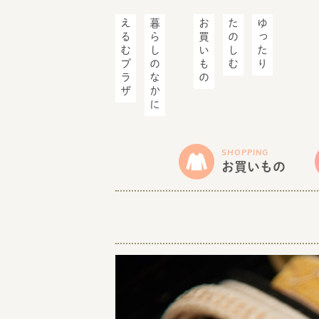
えるむプラザ
暮らしのなかに
お買いもの
たのしむ
ゆったり
SHOPPING
お買いもの