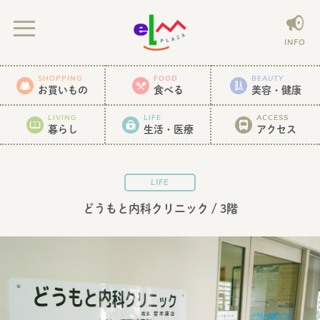
INFO
SHOPPING
FOOD
BEAUTY
お買いもの
食べる
美容・健康
LIVING
LIFE
ACCESS
暮らし
生活・医療
アクセス
LIFE
どうもと内科クリニック
/ 3階