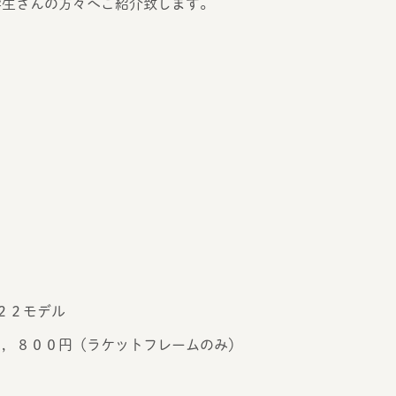
学生さんの方々へご紹介致します。
’２２モデル
９，８００円（ラケットフレームのみ）