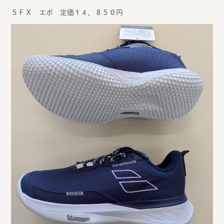
ＳＦＸ エボ 定価１４，８５０円