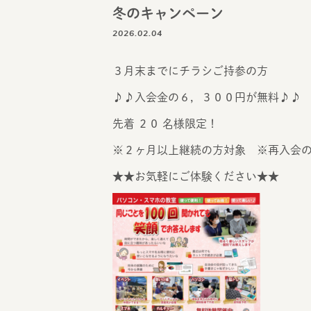
冬のキャンペーン
2026.02.04
３月末までにチラシご持参の方
♪♪入会金の６，３００円が無料♪♪
先着 ２０ 名様限定！
※２ヶ月以上継続の方対象 ※再入会
★★お気軽にご体験ください★★