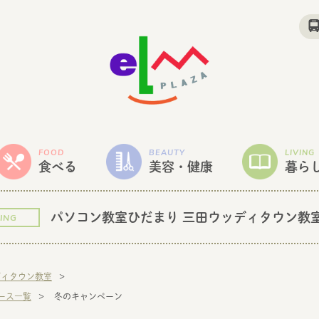
FOOD
BEAUTY
LIVING
食べる
美容・健康
暮ら
パソコン教室ひだまり 三田ウッディタウン教
VING
ディタウン教室
ース一覧
冬のキャンペーン