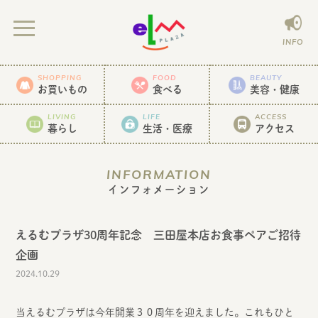
INFO
SHOPPING
FOOD
BEAUTY
お買いもの
食べる
美容・健康
LIVING
LIFE
ACCESS
暮らし
生活・医療
アクセス
INFORMATION
インフォメーション
えるむプラザ30周年記念 三田屋本店お食事ペアご招待
企画
2024.10.29
当えるむプラザは今年開業３０周年を迎えました。これもひと