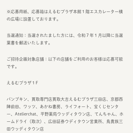
※応募用紙、応募箱はえるむプラザ本館１階エスカレーター横
の広場に設置しております。
当選通知：当選されたました方には、令和７年１月以降に当選
葉書を郵送いたします。
ご招待企画対象店舗：以下の店舗をご利用のお客様は応募可能
です。
えるむプラザ１F
パンプキン、買取専門店買取大吉えるむプラザ三田店、京都西
陣前田、ワッツ、あかね書房、ライフォート、宝くじセンタ
ー、Atelierchat、平野薬局ウッディタウン店、てんちゃん、ホ
ームドライ（取次）、広田証券ウディタウン営業所、鳥貴族三
田ウッディタウン店