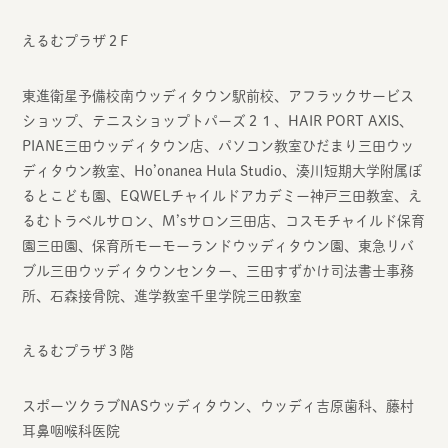
えるむプラザ２F
東進衛星予備校南ウッディタウン駅前校、アフラックサービス
ショップ、テニスショップトパーズ２１、HAIR PORT AXIS、
PIANE三田ウッディタウン店、パソコン教室ひだまり三田ウッ
ディタウン教室、Ho’onanea Hula Studio、湊川短期大学附属ぽ
るとこども園、EQWELチャイルドアカデミー神戸三田教室、え
るむトラベルサロン、M’sサロン三田店、コスモチャイルド保育
園三田園、保育所モーモーランドウッディタウン園、東急リバ
ブル三田ウッディタウンセンター、三田すずかけ司法書士事務
所、石森接骨院、進学教室千里学院三田教室
えるむプラザ３階
スポーツクラブNASウッディタウン、ウッディ吉原歯科、藤村
耳鼻咽喉科医院