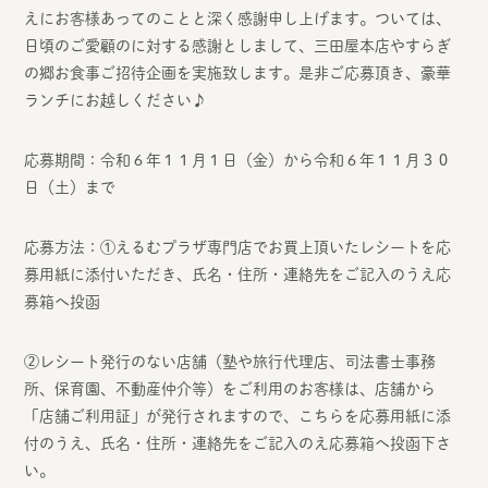
えにお客様あってのことと深く感謝申し上げます。ついては、
日頃のご愛顧のに対する感謝としまして、三田屋本店やすらぎ
の郷お食事ご招待企画を実施致します。是非ご応募頂き、豪華
ランチにお越しください♪
応募期間：令和６年１１月１日（金）から令和６年１１月３０
日（土）まで
応募方法：①えるむプラザ専門店でお買上頂いたレシートを応
募用紙に添付いただき、氏名・住所・連絡先をご記入のうえ応
募箱へ投函
②レシート発行のない店舗（塾や旅行代理店、司法書士事務
所、保育園、不動産仲介等）をご利用のお客様は、店舗から
「店舗ご利用証」が発行されますので、こちらを応募用紙に添
付のうえ、氏名・住所・連絡先をご記入のえ応募箱へ投函下さ
い。