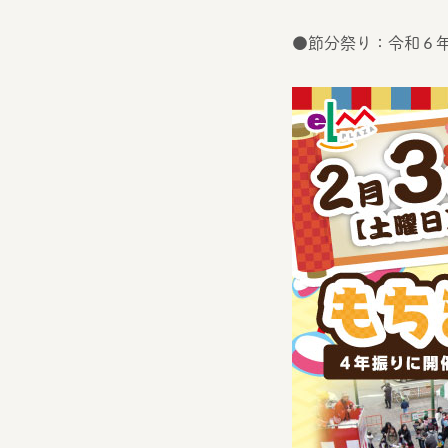
●節分祭り：令和６