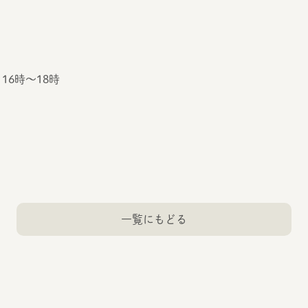
）16時〜18時
一覧にもどる