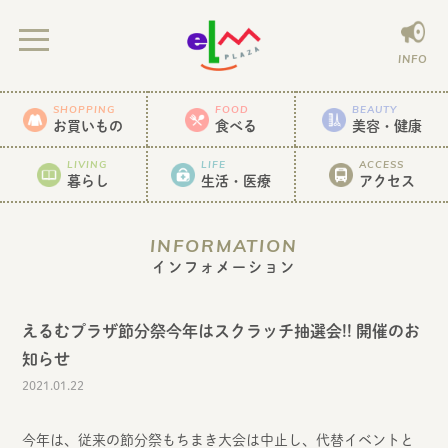
INFO
SHOPPING
FOOD
BEAUTY
お買いもの
食べる
美容・健康
LIVING
LIFE
ACCESS
暮らし
生活・医療
アクセス
INFORMATION
インフォメーション
えるむプラザ節分祭今年はスクラッチ抽選会!! 開催のお
知らせ
2021.01.22
今年は、従来の節分祭もちまき大会は中止し、代替イベントと