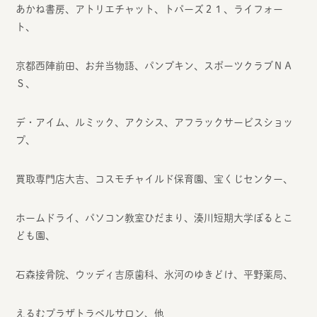
あかね書房、アトリエチャット、トパーズ２１、ライフォー
ト、
京都西陣前田、お弁当物語、パンプキン、スポーツクラブＮＡ
Ｓ、
デ・アイム、ルミック、アクシス、アフラックサービスショッ
プ、
買取専門店大吉、コスモチャイルド保育園、宝くじセンター、
ホームドライ、パソコン教室ひだまり、湊川短期大学ぽるとこ
ども園､
石森接骨院、ウッディ吉原歯科、氷河のゆきどけ、平野薬局、
えるむプラザトラベルサロン、他